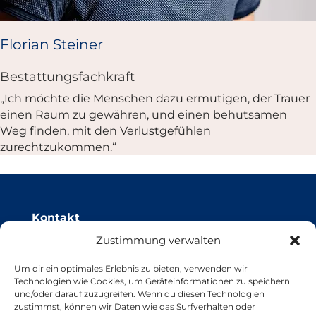
Florian Steiner
Bestattungsfachkraft
„Ich möchte die Menschen dazu ermutigen, der Trauer
einen Raum zu gewähren, und einen behutsamen
Weg finden, mit den Verlustgefühlen
zurechtzukommen.“
Kontakt
Zustimmung verwalten
Otto Osterthum Bestattungen & Trauerhilfe
Um dir ein optimales Erlebnis zu bieten, verwenden wir
An den Voßbergen 73
Technologien wie Cookies, um Geräteinformationen zu speichern
26133 Oldenburg
und/oder darauf zuzugreifen. Wenn du diesen Technologien
T 0441 41058/41059
zustimmst, können wir Daten wie das Surfverhalten oder