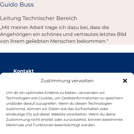
Guido Buss
Leitung Technischer Bereich
„Mit meiner Arbeit trage ich dazu bei, dass die
Angehörigen ein schönes und vertrautes letztes Bild
von ihrem geliebten Menschen bekommen.“
Kontakt
Zustimmung verwalten
Otto Osterthum Bestattungen & Trauerhilfe
Um dir ein optimales Erlebnis zu bieten, verwenden wir
An den Voßbergen 73
Technologien wie Cookies, um Geräteinformationen zu speichern
26133 Oldenburg
und/oder darauf zuzugreifen. Wenn du diesen Technologien
T 0441 41058/41059
zustimmst, können wir Daten wie das Surfverhalten oder
F 0441 41050
eindeutige IDs auf dieser Website verarbeiten. Wenn du deine
Zustimmung nicht erteilst oder zurückziehst, können bestimmte
bestatter@osterthum.de
Merkmale und Funktionen beeinträchtigt werden.