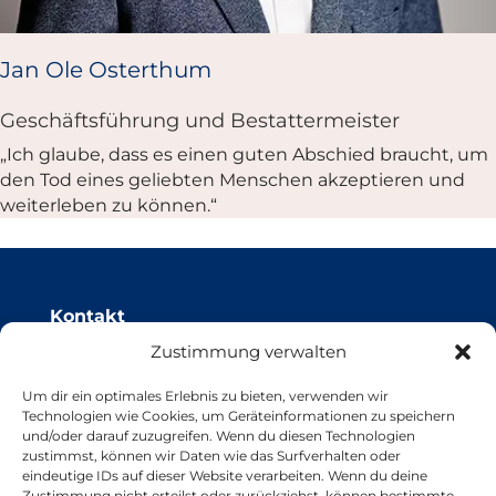
Jan Ole Osterthum
Geschäftsführung und Bestattermeister
„Ich glaube, dass es einen guten Abschied braucht, um
den Tod eines geliebten Menschen akzeptieren und
weiterleben zu können.“
Kontakt
Zustimmung verwalten
Otto Osterthum Bestattungen & Trauerhilfe
Um dir ein optimales Erlebnis zu bieten, verwenden wir
An den Voßbergen 73
Technologien wie Cookies, um Geräteinformationen zu speichern
26133 Oldenburg
und/oder darauf zuzugreifen. Wenn du diesen Technologien
T 0441 41058/41059
zustimmst, können wir Daten wie das Surfverhalten oder
F 0441 41050
eindeutige IDs auf dieser Website verarbeiten. Wenn du deine
Zustimmung nicht erteilst oder zurückziehst, können bestimmte