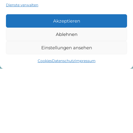
Dienste verwalten
Akzeptieren
Ablehnen
Einstellungen ansehen
Cookies
Datenschutz
Impressum
<< Zurück zum Blog
Kinder und Trauer: Mut
zu Offenheit und
Gefühlen